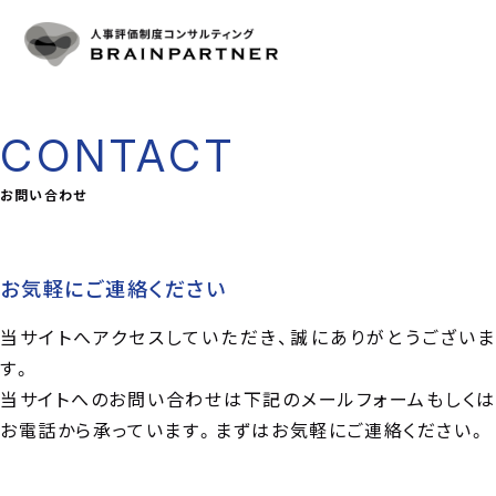
人事評価・目標管理
SERVICE
人事評価・目標管理の重要性とアプローチ
導入事例
人事評価制度の仕組み作り
CASE
目標管理制度の仕組み作り
プラン・料金
制度運用を支援
PLAN & PRICE
CONTACT
コンサルタント
CONSULTANT
コラム
お問い合わせ
COLUMN
会社概要
COMPANY
お気軽にご連絡ください
CONTACT
当サイトへアクセスしていただき、誠にありがとうございま
お問い合わせ
お電話をご利用の方
す。
03-6325-1715
当サイトへのお問い合わせは下記のメールフォームもしくは
受付時間 10:00〜18:00（土日祝日定休）
お電話から承っています。まずはお気軽にご連絡ください。
お問い合わせフォーム