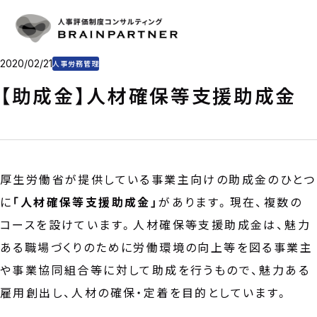
人事評価・目標管理
SERVICE
人事評価・目標管理の重要性とアプローチ
導入事例
人事評価制度の仕組み作り
CASE
目標管理制度の仕組み作り
プラン・料金
2020/02/21
人事労務管理
制度運用を支援
PLAN & PRICE
コンサルタント
【助成金】人材確保等支援助成金
CONSULTANT
コラム
COLUMN
会社概要
COMPANY
厚生労働省が提供している事業主向けの助成金のひとつ
CONTACT
に
「人材確保等支援助成金」
があります。現在、複数の
コースを設けています。人材確保等支援助成金は、魅力
お問い合わせ
お電話をご利用の方
ある職場づくりのために労働環境の向上等を図る事業主
03-6325-1715
や事業協同組合等に対して助成を行うもので、魅力ある
受付時間 10:00〜18:00（土日祝日定休）
雇用創出し、人材の確保・定着を目的としています。
お問い合わせフォーム