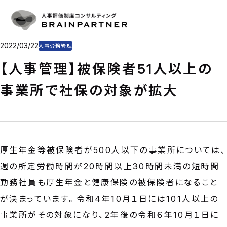
人事評価・目標管理
SERVICE
人事評価・目標管理の重要性とアプローチ
導入事例
人事評価制度の仕組み作り
CASE
目標管理制度の仕組み作り
プラン・料金
2022/03/22
人事労務管理
制度運用を支援
PLAN & PRICE
コンサルタント
【人事管理】被保険者51人以上の
CONSULTANT
コラム
事業所で社保の対象が拡大
COLUMN
会社概要
COMPANY
CONTACT
厚生年金等被保険者が500人以下の事業所については、
お問い合わせ
週の所定労働時間が20時間以上30時間未満の短時間
お電話をご利用の方
03-6325-1715
勤務社員も厚生年金と健康保険の被保険者になること
受付時間 10:00〜18:00（土日祝日定休）
が決まっています。令和4年10月１日には101人以上の
お問い合わせフォーム
事業所がその対象になり、2年後の令和６年10月１日に