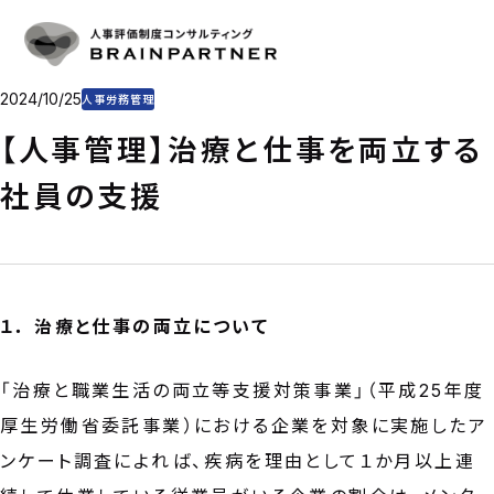
人事評価・目標管理
SERVICE
人事評価・目標管理の重要性とアプローチ
導入事例
人事評価制度の仕組み作り
CASE
目標管理制度の仕組み作り
プラン・料金
2024/10/25
人事労務管理
制度運用を支援
PLAN & PRICE
コンサルタント
【人事管理】治療と仕事を両立する
CONSULTANT
コラム
社員の支援
COLUMN
会社概要
COMPANY
CONTACT
１． 治療と仕事の両立について
お問い合わせ
お電話をご利用の方
03-6325-1715
「治療と職業生活の両立等支援対策事業」（平成25年度
受付時間 10:00〜18:00（土日祝日定休）
厚生労働省委託事業）における企業を対象に実施したア
ンケート調査によれば、疾病を理由として１か月以上連
お問い合わせフォーム