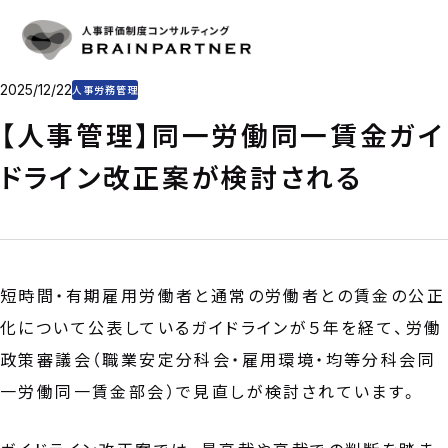
人事評価・目標管理
SERVICE
人事評価・目標管理の重要性とアプローチ
導入事例
人事評価制度の仕組み作り
CASE
目標管理制度の仕組み作り
プラン・料金
2025/12/22
人事労務管理
制度運用を支援
PLAN & PRICE
コンサルタント
【人事管理】同一労働同一賃金ガイ
CONSULTANT
コラム
ドライン改正案が検討される
COLUMN
会社概要
COMPANY
CONTACT
短時間・有期雇用労働者と通常の労働者との賃金の公正
お問い合わせ
化について公表しているガイドラインが５年を経て、労働
お電話をご利用の方
03-6325-1715
政策審議会（職業安定分科会・雇用環境・均等分科会同
受付時間 10:00〜18:00（土日祝日定休）
一労働同一賃金部会）で見直しが検討されています。
お問い合わせフォーム