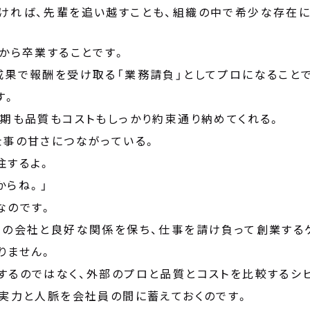
ければ、先輩を追い越すことも、組織の中で希少な存在に
から卒業することです。
成果で報酬を受け取る「業務請負」としてプロになること
す。
納期も品質もコストもしっかり約束通り納めてくれる。
仕事の甘さにつながっている。
注するよ。
からね。」
なのです。
去の会社と良好な関係を保ち、仕事を請け負って創業する
りません。
するのではなく、外部のプロと品質とコストを比較するシ
る実力と人脈を会社員の間に蓄えておくのです。