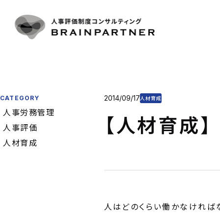
人事評
CONTACT
SERVICE
人事評
導入事
人事評
お問い合わせ
CASE
目標管
お電話をご利用の方
プラン
制度運
03-6325-1715
2014/09/17
CATEGORY
PLAN & P
人材育成
コンサ
人事労務管理
受付時間 10:00〜18:00（土日祝日定休）
【人材育成】
CONSULT
コラム
人事評価
お問い合わせフォーム
COLUMN
人材育成
会社概
COMPAN
人はどのくらい働かなければ