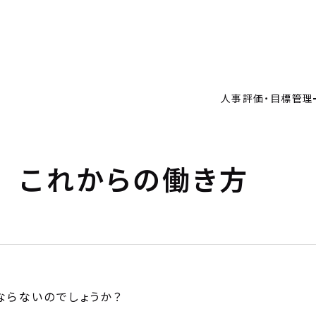
人事評価・目標管理の重要性とアプローチ
人事評価制度の仕組み作り
価・目標管理
目標管理制度の仕組み作り
価・目標管理の重要性とアプローチ
例
人事評価・目標管理
価制度の仕組み作り
理制度の仕組み作り
・料金
制度運用を支援
用を支援
RICE
ルタント
 これからの働き方
ANT
要
Y
ならないのでしょうか？