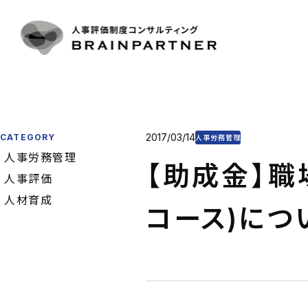
人事評
CONTACT
SERVICE
人事評
導入事
人事評
お問い合わせ
CASE
目標管
お電話をご利用の方
プラン
制度運
03-6325-1715
2017/03/14
CATEGORY
PLAN & P
人事労務管理
コンサ
人事労務管理
受付時間 10:00〜18:00（土日祝日定休）
【助成金】
CONSULT
コラム
人事評価
お問い合わせフォーム
COLUMN
人材育成
会社概
コース)につ
COMPAN