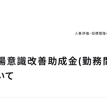
人事評価・目標管理の重要性とアプローチ
人事評価制度の仕組み作り
価・目標管理
目標管理制度の仕組み作り
価・目標管理の重要性とアプローチ
例
人事評価・目標管理
価制度の仕組み作り
理制度の仕組み作り
・料金
制度運用を支援
用を支援
RICE
ルタント
職場意識改善助成金(勤務
ANT
要
いて
Y