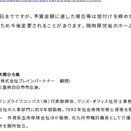
15日までですが、予算金額に達した場合等は受付けを締め
ため今後変更されることがあります。随時厚労省のホー
】
大関ひろ美
（
株式会社ブレインパートナー 顧問
）
三重県四日市市出身。
ワンズライフコンパス（株）代表取締役、ワンズ・オフィス社労士事
会社の人事部門に約9年間勤務。1992年社会保険労務士資格を取
～ 外資系生命保険会社ほか勤務、北九州市嘱託職員として介護
所を開所独立。