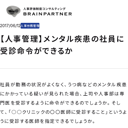
人事評価・目標管理
SERVICE
人事評価・目標管理の重要性とアプローチ
導入事例
人事評価制度の仕組み作り
CASE
目標管理制度の仕組み作り
プラン・料金
2017/06/12
人事労務管理
制度運用を支援
PLAN & PRICE
コンサルタント
【人事管理】メンタル疾患の社員に
CONSULTANT
コラム
受診命令ができるか
COLUMN
会社概要
COMPANY
CONTACT
社員が勤務の状況がよくなく、うつ病などのメンタル疾患
お問い合わせ
にかかっている疑いが見られた場合、上司や人事部は専
お電話をご利用の方
03-6325-1715
門医を受診するように命令ができるのでしょうか。そし
受付時間 10:00〜18:00（土日祝日定休）
て、「○○クリニックの〇〇医師に受診すること」というよ
お問い合わせフォーム
うに受診する医師を指定できるでしょうか。