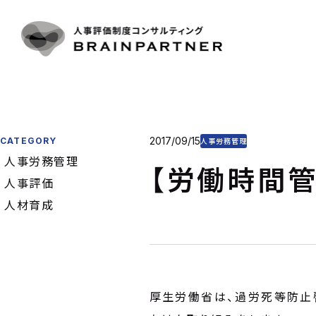
人事評
CONTACT
SERVICE
人事評
導入事
人事評
お問い合わせ
CASE
目標管
お電話をご利用の方
プラン
制度運
03-6325-1715
2017/09/15
CATEGORY
PLAN & P
人事労務管理
コンサ
人事労務管理
受付時間 10:00〜18:00（土日祝日定休）
【労働時間管
CONSULT
コラム
人事評価
お問い合わせフォーム
COLUMN
人材育成
会社概
COMPAN
厚生労働省は、過労死等防止