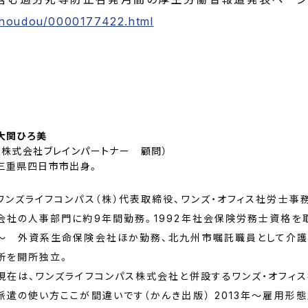
f/houdou/0000177422.html
】
大関ひろ美
（
株式会社ブレインパートナー 顧問
）
三重県四日市市出身。
ワンズライフコンパス（株）代表取締役、ワンズ・オフィス社労士事
会社の人事部門に約9年間勤務。1992年社会保険労務士資格を取
～ 外資系生命保険会社ほか勤務、北九州市嘱託職員として介護
所を開所独立。
現在は、ワンズライフコンパス株式会社と併設するワンズ・オフィス
派遣の使い方ここが間違いです（かんき出版） 2013年～雇用