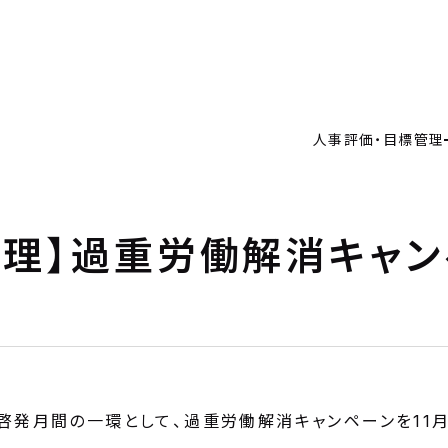
人事評価・目標管理の重要性とアプローチ
人事評価制度の仕組み作り
価・目標管理
目標管理制度の仕組み作り
価・目標管理の重要性とアプローチ
例
人事評価・目標管理
価制度の仕組み作り
理制度の仕組み作り
・料金
制度運用を支援
用を支援
RICE
ルタント
理】過重労働解消キャン
ANT
要
Y
啓発月間の一環として、過重労働解消キャンペーンを11