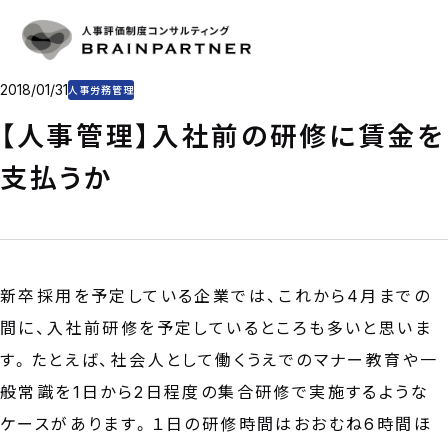
人事評価・目標管理
SERVICE
人事評価・目標管理の重要性とアプローチ
導入事例
人事評価制度の仕組み作り
CASE
目標管理制度の仕組み作り
プラン・料金
2018/01/31
人事労務管理
制度運用を支援
PLAN & PRICE
コンサルタント
【人事管理】入社前の研修に賃金を
CONSULTANT
コラム
支払うか
COLUMN
会社概要
COMPANY
CONTACT
新卒採用を予定している企業では、これから4月までの
お問い合わせ
間に、入社前研修を予定しているところも多いと思いま
お電話をご利用の方
03-6325-1715
す。たとえば、社会人として働くうえでのマナー教育や一
受付時間 10:00〜18:00（土日祝日定休）
般常識を1日から2日程度の集合研修で実施するような
お問い合わせフォーム
ケースがあります。１日の研修時間はおおむね6時間ほ