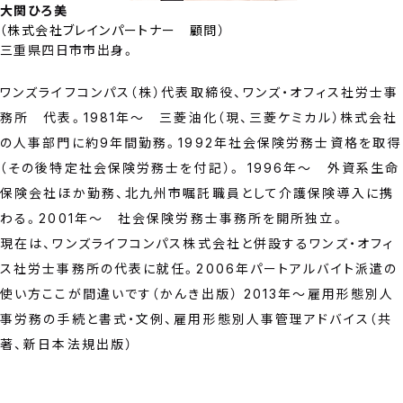
大関ひろ美
（
株式会社ブレインパートナー 顧問
）
三重県四日市市出身。
ワンズライフコンパス（株）代表取締役、ワンズ・オフィス社労士事
務所 代表。1981年～ 三菱油化（現、三菱ケミカル）株式会社
の人事部門に約9年間勤務。1992年社会保険労務士資格を取得
（その後特定社会保険労務士を付記）。 1996年～ 外資系生命
保険会社ほか勤務、北九州市嘱託職員として介護保険導入に携
わる。2001年～ 社会保険労務士事務所を開所独立。
現在は、ワンズライフコンパス株式会社と併設するワンズ・オフィ
ス社労士事務所の代表に就任。2006年パートアルバイト派遣の
使い方ここが間違いです（かんき出版） 2013年～雇用形態別人
事労務の手続と書式・文例、雇用形態別人事管理アドバイス（共
著、新日本法規出版）