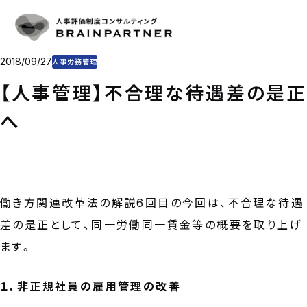
人事評価・目標管理
SERVICE
人事評価・目標管理の重要性とアプローチ
導入事例
人事評価制度の仕組み作り
CASE
目標管理制度の仕組み作り
プラン・料金
2018/09/27
人事労務管理
制度運用を支援
PLAN & PRICE
コンサルタント
【人事管理】不合理な待遇差の是正
CONSULTANT
コラム
へ
COLUMN
会社概要
COMPANY
CONTACT
働き方関連改革法の解説6回目の今回は、不合理な待遇
お問い合わせ
差の是正として、同一労働同一賃金等の概要を取り上げ
お電話をご利用の方
03-6325-1715
ます。
受付時間 10:00〜18:00（土日祝日定休）
１．非正規社員の雇用管理の改善
お問い合わせフォーム