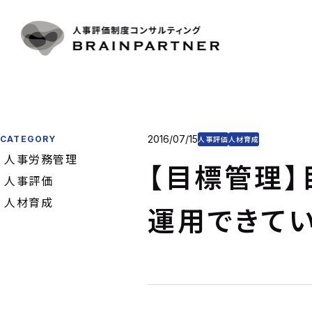
人事評
CONTACT
SERVICE
人事評
導入事
人事評
お問い合わせ
CASE
目標管
お電話をご利用の方
プラン
制度運
03-6325-1715
2016/07/15
CATEGORY
PLAN & P
人事評価
人材育成
コンサ
人事労務管理
受付時間 10:00〜18:00（土日祝日定休）
【目標管理】
CONSULT
コラム
人事評価
お問い合わせフォーム
COLUMN
人材育成
会社概
運用できて
COMPAN