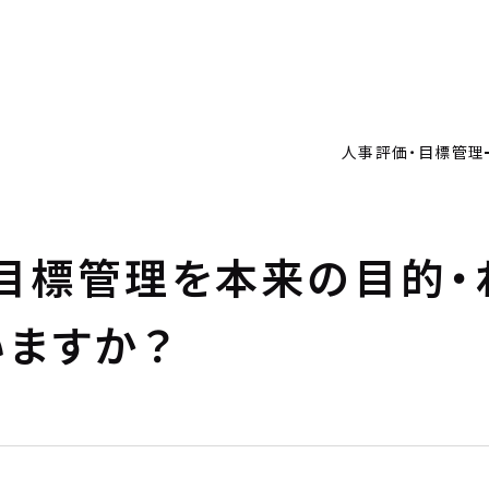
人事評価・目標管理の重要性とアプローチ
人事評価制度の仕組み作り
価・目標管理
目標管理制度の仕組み作り
価・目標管理の重要性とアプローチ
例
人事評価・目標管理
価制度の仕組み作り
理制度の仕組み作り
・料金
制度運用を支援
用を支援
RICE
ルタント
目標管理を本来の目的・
ANT
要
いますか？
Y