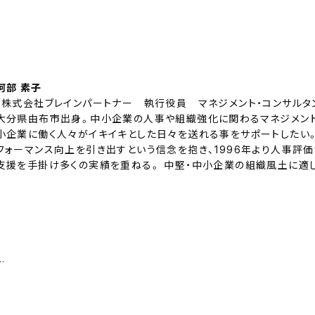
】
阿部 素子
（株式会社ブレインパートナー 執行役員 マネジメント・コンサルタ
大分県由布市出身。中小企業の人事や組織強化に関わるマネジメント
小企業に働く人々がイキイキとした日々を送れる事をサポートしたい
フォーマンス向上を引き出すという信念を抱き、1996年より人事評
支援を手掛け多くの実績を重ねる。 中堅・中小企業の組織風土に適
・ねらい通りに、うまく運用できていますか？